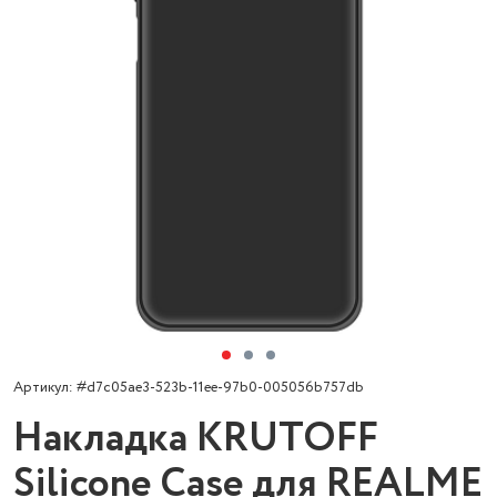
Артикул: #d7c05ae3-523b-11ee-97b0-005056b757db
Накладка KRUTOFF
Silicone Case для REALME