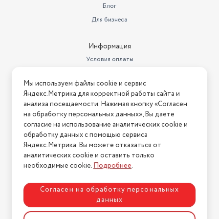
Блог
Для бизнеса
Информация
Условия оплаты
Условия доставки
Мы используем файлы cookie и сервис
Условия возврата
Яндекс.Метрика для корректной работы сайта и
Нашли ошибку на сайте?
Напишите нам
.
анализа посещаемости. Нажимая кнопку «Согласен
на обработку персональных данных», Вы даете
2026 © Интернет-магазин "АстМаркет". У нас есть всё!
согласие на использование аналитических cookie и
обработку данных с помощью сервиса
Яндекс.Метрика. Вы можете отказаться от
аналитических cookie и оставить только
Политика конфиденциальности
необходимые cookie.
Подробнее
.
Согласен на обработку персональных
данных
Разработка сайта
ASTDESIGN