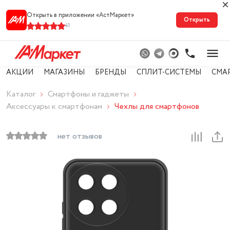
Открыть в приложении «АстМарке‪т‬»
Открыть
41
АКЦИИ
МАГАЗИНЫ
БРЕНДЫ
СПЛИТ-СИСТЕМЫ
СМА
Каталог
Смартфоны и гаджеты
Аксессуары к смартфонам
Чехлы для смартфонов
нет отзывов