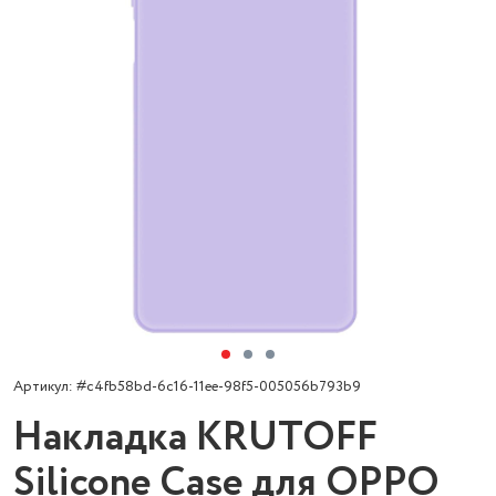
Артикул: #c4fb58bd-6c16-11ee-98f5-005056b793b9
Накладка KRUTOFF
Silicone Case для OPPO