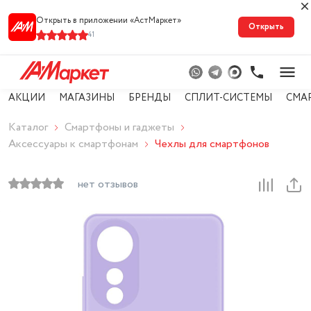
Открыть в приложении «АстМарке‪т‬»
Открыть
41
АКЦИИ
МАГАЗИНЫ
БРЕНДЫ
СПЛИТ-СИСТЕМЫ
СМА
Каталог
Смартфоны и гаджеты
Аксессуары к смартфонам
Чехлы для смартфонов
нет отзывов