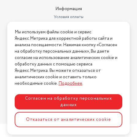
Информация
Условия оплаты
Условия доставки
Мы используем файлы cookie и сервис
Условия возврата
Яндекс.Метрика для корректной работы сайта и
Нашли ошибку на сайте?
Напишите нам
.
анализа посещаемости. Нажимая кнопку «Согласен
на обработку персональных данных», Вы даете
2026 © Интернет-магазин "АстМаркет". У нас есть всё!
согласие на использование аналитических cookie и
обработку данных с помощью сервиса
Яндекс.Метрика. Вы можете отказаться от
аналитических cookie и оставить только
Политика конфиденциальности
необходимые cookie.
Подробнее
.
Согласен на обработку персональных
данных
Разработка сайта
ASTDESIGN
Отказаться от аналитических cookie