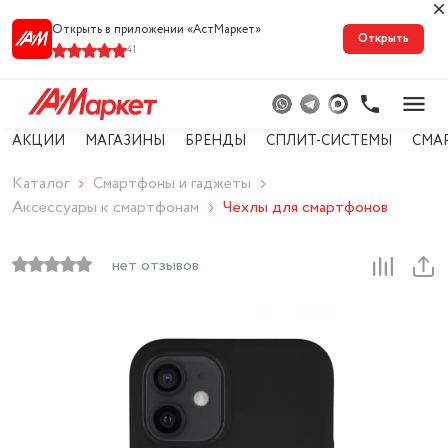
Открыть в приложении «АстМарке‪т‬»
Открыть
41
АКЦИИ
МАГАЗИНЫ
БРЕНДЫ
СПЛИТ-СИСТЕМЫ
СМА
Каталог
Смартфоны и гаджеты
Аксессуары к смартфонам
Чехлы для смартфонов
нет отзывов