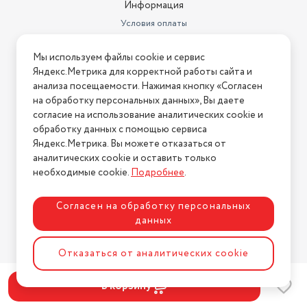
Информация
Условия оплаты
Условия доставки
Мы используем файлы cookie и сервис
Условия возврата
Яндекс.Метрика для корректной работы сайта и
Нашли ошибку на сайте?
Напишите нам
.
анализа посещаемости. Нажимая кнопку «Согласен
на обработку персональных данных», Вы даете
2026 © Интернет-магазин "АстМаркет". У нас есть всё!
согласие на использование аналитических cookie и
обработку данных с помощью сервиса
Яндекс.Метрика. Вы можете отказаться от
аналитических cookie и оставить только
Политика конфиденциальности
необходимые cookie.
Подробнее
.
Согласен на обработку персональных
данных
Разработка сайта
ASTDESIGN
Отказаться от аналитических cookie
В корзину