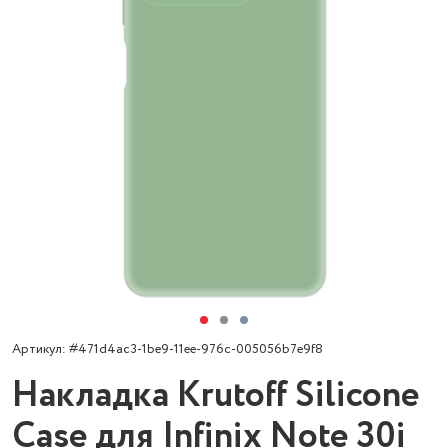
Артикул: #471d4ac3-1be9-11ee-976c-005056b7e9f8
Накладка Krutoff Silicone
Case для Infinix Note 30i