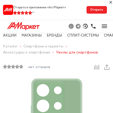
Открыть в приложении «АстМарке‪т‬»
Открыть
41
АКЦИИ
МАГАЗИНЫ
БРЕНДЫ
СПЛИТ-СИСТЕМЫ
СМА
Каталог
Смартфоны и гаджеты
Аксессуары к смартфонам
Чехлы для смартфонов
нет отзывов