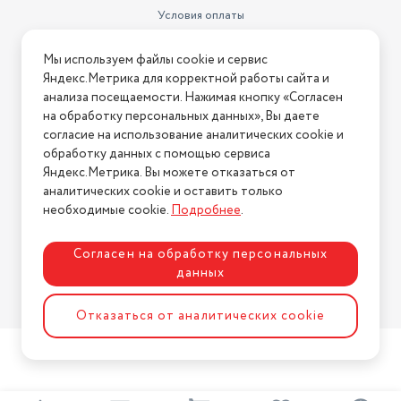
Условия оплаты
Условия доставки
Мы используем файлы cookie и сервис
Условия возврата
Яндекс.Метрика для корректной работы сайта и
Нашли ошибку на сайте?
Напишите нам
.
анализа посещаемости. Нажимая кнопку «Согласен
на обработку персональных данных», Вы даете
2026 © Интернет-магазин "АстМаркет". У нас есть всё!
согласие на использование аналитических cookie и
обработку данных с помощью сервиса
Яндекс.Метрика. Вы можете отказаться от
аналитических cookie и оставить только
Политика конфиденциальности
необходимые cookie.
Подробнее
.
Согласен на обработку персональных
данных
Разработка сайта
ASTDESIGN
Отказаться от аналитических cookie