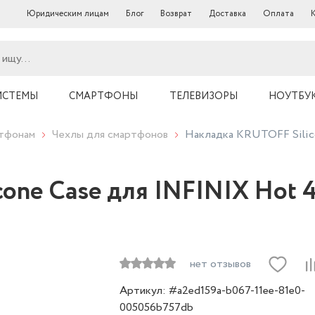
Юридическим лицам
Блог
Возврат
Доставка
Оплата
ИСТЕМЫ
СМАРТФОНЫ
ТЕЛЕВИЗОРЫ
НОУТБУ
ртфонам
Чехлы для смартфонов
Накладка KRUTOFF Silico
ne Case для INFINIX Hot 4
нет отзывов
Артикул: #a2ed159a-b067-11ee-81e0-
005056b757db