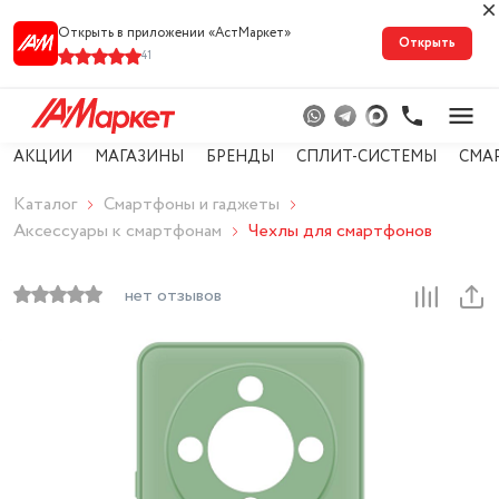
Открыть в приложении «АстМарке‪т‬»
Открыть
41
АКЦИИ
МАГАЗИНЫ
БРЕНДЫ
СПЛИТ-СИСТЕМЫ
СМА
Каталог
Смартфоны и гаджеты
Аксессуары к смартфонам
Чехлы для смартфонов
нет отзывов