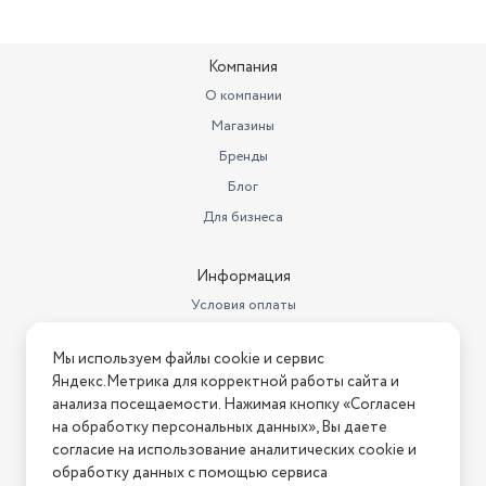
Компания
О компании
Магазины
Бренды
Блог
Для бизнеса
Информация
Условия оплаты
Условия доставки
Мы используем файлы cookie и сервис
Условия возврата
Яндекс.Метрика для корректной работы сайта и
Нашли ошибку на сайте?
Напишите нам
.
анализа посещаемости. Нажимая кнопку «Согласен
на обработку персональных данных», Вы даете
2026 © Интернет-магазин "АстМаркет". У нас есть всё!
согласие на использование аналитических cookie и
обработку данных с помощью сервиса