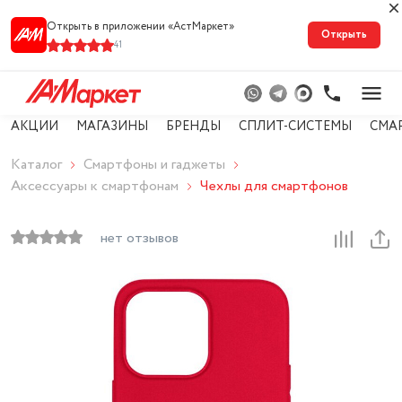
Открыть в приложении «АстМарке‪т‬»
Открыть
41
АКЦИИ
МАГАЗИНЫ
БРЕНДЫ
СПЛИТ-СИСТЕМЫ
СМА
Каталог
Смартфоны и гаджеты
Аксессуары к смартфонам
Чехлы для смартфонов
нет отзывов