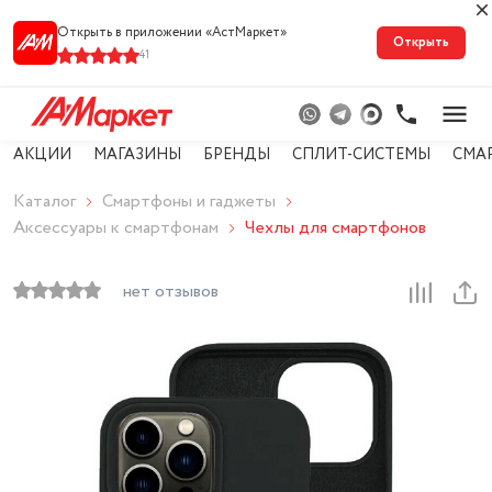
Открыть в приложении «АстМарке‪т‬»
Открыть
41
АКЦИИ
МАГАЗИНЫ
БРЕНДЫ
СПЛИТ-СИСТЕМЫ
СМА
Каталог
Смартфоны и гаджеты
Аксессуары к смартфонам
Чехлы для смартфонов
нет отзывов