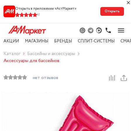
Открыть в приложении «АстМарке‪т‬»
Открыть
41
АКЦИИ
МАГАЗИНЫ
БРЕНДЫ
СПЛИТ-СИСТЕМЫ
СМА
Каталог
Бассейны и аксессуары
Аксессуары для бассейнов
нет отзывов