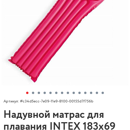
Артикул: #c34d5ecc-7e09-11e9-8100-00155d7f756b
Надувной матрас для
плавания INTEX 183х69