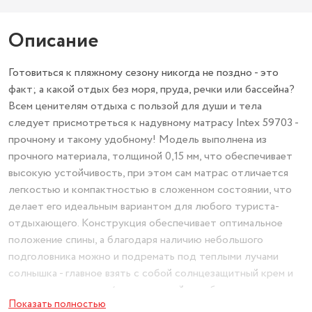
Описание
Готовиться к пляжному сезону никогда не поздно - это
факт; а какой отдых без моря, пруда, речки или бассейна?
Всем ценителям отдыха с пользой для души и тела
следует присмотреться к надувному матрасу Intex 59703 -
прочному и такому удобному! Модель выполнена из
прочного материала, толщиной 0,15 мм, что обеспечивает
высокую устойчивость, при этом сам матрас отличается
легкостью и компактностью в сложенном состоянии, что
делает его идеальным вариантом для любого туриста-
отдыхающего. Конструкция обеспечивает оптимальное
положение спины, а благодаря наличию небольшого
подголовника можно и подремать под теплыми лучами
солнышка - главное взять с собой солнцезащитный крем и
не засыпать надолго (хотя. пожалуй, это будет сложно -
Показать полностью
ведь он такой удобный!)