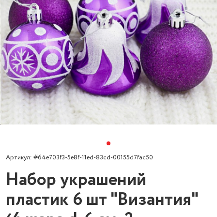
Артикул: #64e703f3-5e8f-11ed-83cd-00155d7fac50
Набор украшений
пластик 6 шт "Византия"