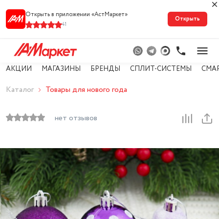
Открыть в приложении «АстМарке‪т‬»
Открыть
41
АКЦИИ
МАГАЗИНЫ
БРЕНДЫ
СПЛИТ-СИСТЕМЫ
СМА
Каталог
Товары для нового года
нет отзывов