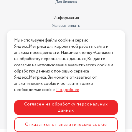
Для бизнеса
Информация
Условия оплаты
Условия доставки
Мы используем файлы cookie и сервис
Условия возврата
Яндекс.Метрика для корректной работы сайта и
Нашли ошибку на сайте?
Напишите нам
.
анализа посещаемости. Нажимая кнопку «Согласен
на обработку персональных данных», Вы даете
2026 © Интернет-магазин "АстМаркет". У нас есть всё!
согласие на использование аналитических cookie и
обработку данных с помощью сервиса
Яндекс.Метрика. Вы можете отказаться от
аналитических cookie и оставить только
Политика конфиденциальности
необходимые cookie.
Подробнее
.
Согласен на обработку персональных
данных
Разработка сайта
ASTDESIGN
Отказаться от аналитических cookie