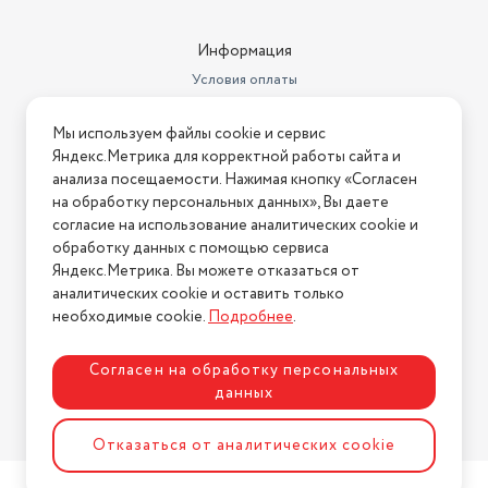
Информация
Условия оплаты
Условия доставки
Мы используем файлы cookie и сервис
Условия возврата
Яндекс.Метрика для корректной работы сайта и
Нашли ошибку на сайте?
Напишите нам
.
анализа посещаемости. Нажимая кнопку «Согласен
на обработку персональных данных», Вы даете
2026 © Интернет-магазин "АстМаркет". У нас есть всё!
согласие на использование аналитических cookie и
обработку данных с помощью сервиса
Яндекс.Метрика. Вы можете отказаться от
аналитических cookie и оставить только
Политика конфиденциальности
необходимые cookie.
Подробнее
.
Согласен на обработку персональных
данных
Разработка сайта
ASTDESIGN
Отказаться от аналитических cookie