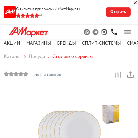
Открыть в приложении «АстМарке‪т‬»
Открыть
41
АКЦИИ
МАГАЗИНЫ
БРЕНДЫ
СПЛИТ-СИСТЕМЫ
СМА
Каталог
Посуда
Столовые сервизы
нет отзывов