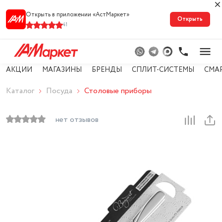
Открыть в приложении «АстМарке‪т‬»
Открыть
41
АКЦИИ
МАГАЗИНЫ
БРЕНДЫ
СПЛИТ-СИСТЕМЫ
СМА
Каталог
Посуда
Столовые приборы
нет отзывов