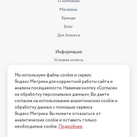
О компании
Магазины
Бренды
Блог
Для бизнеса
Информация
Условия оплаты
Условия доставки
Мы используем файлы cookie и сервис
Условия возврата
Яндекс.Метрика для корректной работы сайта и
Нашли ошибку на сайте?
Напишите нам
.
анализа посещаемости. Нажимая кнопку «Согласен
на обработку персональных данных», Вы даете
2026 © Интернет-магазин "АстМаркет". У нас есть всё!
согласие на использование аналитических cookie и
обработку данных с помощью сервиса
Яндекс.Метрика. Вы можете отказаться от
аналитических cookie и оставить только
Политика конфиденциальности
необходимые cookie.
Подробнее
.