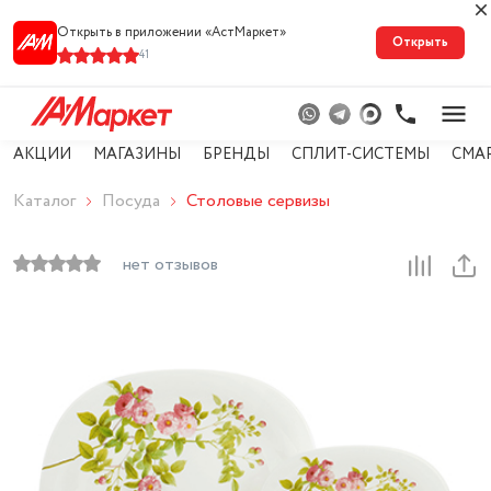
Открыть в приложении «АстМарке‪т‬»
Открыть
41
АКЦИИ
МАГАЗИНЫ
БРЕНДЫ
СПЛИТ-СИСТЕМЫ
СМА
Каталог
Посуда
Столовые сервизы
нет отзывов