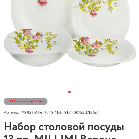
300 бонусов за отзыв
Артикул: #8957b134-7c48-11eb-81a1-00155d7f56d4
Набор столовой посуды