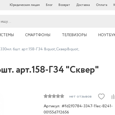
Юридическим лицам
Блог
Возврат
Доставка
Оплата
ИСТЕМЫ
СМАРТФОНЫ
ТЕЛЕВИЗОРЫ
НОУТБУ
330мл. 6шт. арт.158-ГЗ4 &quot;Сквер&quot;
шт. арт.158-ГЗ4 "Сквер"
нет отзывов
Артикул: #fd2f0784-3347-11ec-8241-
00155d7f2656