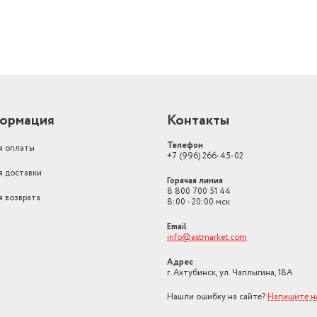
ормация
Контакты
Телефон
я оплаты
+7 (996) 266-45-02
я доставки
Горячая линия
8 800 700 51 44
я возврата
8:00 - 20:00 мск
Email
info@astmarket.com
Адрес
г. Ахтубинск, ул. Чаплыгина, 18А
Нашли ошибку на сайте?
Напишите н