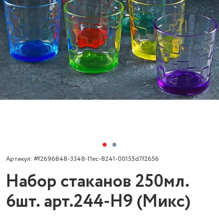
Артикул: #f2696848-3348-11ec-8241-00155d7f2656
Набор стаканов 250мл.
6шт. арт.244-Н9 (Микс)