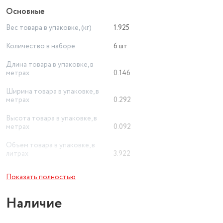
Основные
Вес товара в упаковке, (кг)
1.925
Количество в наборе
6 шт
Длина товара в упаковке, в
метрах
0.146
Ширина товара в упаковке, в
метрах
0.292
Высота товара в упаковке, в
метрах
0.092
Объем товара в упаковке, в
литрах
3.922
Мытье в посудомоечной
Показать полностью
машине
да
Наличие
Тип
набор стаканов
Материал
стекло