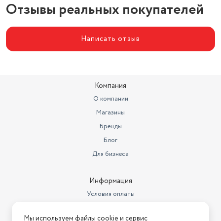
Отзывы реальных покупателей
Назначение
для напитков
Цвет товара
микс
Написать отзыв
Компания
О компании
Магазины
Бренды
Блог
Для бизнеса
Информация
Условия оплаты
Условия доставки
Мы используем файлы cookie и сервис