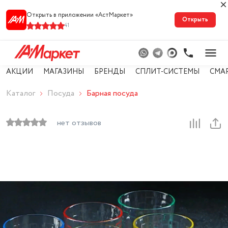
Открыть в приложении «АстМарке‪т‬»
Открыть
41
АКЦИИ
МАГАЗИНЫ
БРЕНДЫ
СПЛИТ-СИСТЕМЫ
СМА
Каталог
Посуда
Барная посуда
нет отзывов