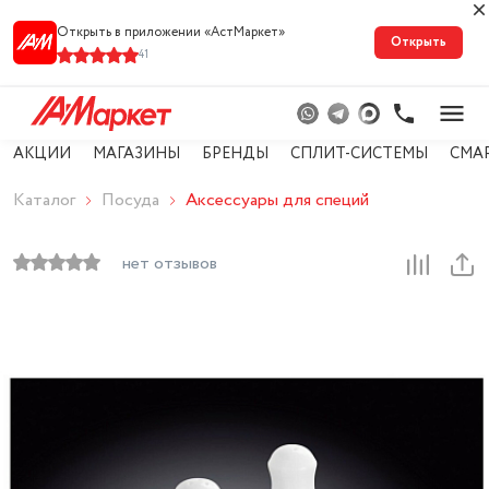
Открыть в приложении «АстМарке‪т‬»
Открыть
41
АКЦИИ
МАГАЗИНЫ
БРЕНДЫ
СПЛИТ-СИСТЕМЫ
СМА
Каталог
Посуда
Аксессуары для специй
нет отзывов