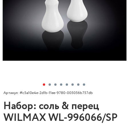
Артикул: #c5a10e4e-2d1b-11ee-9780-005056b757db
Набор: соль & перец
WILMAX WL-996066/SP