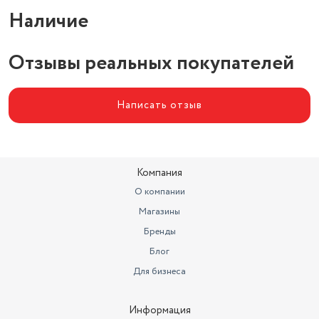
Количество предметов
2 шт.
Наличие
В комплекте
солонка, перечница
Цвет товара
белый
Отзывы реальных покупателей
Написать отзыв
Компания
О компании
Магазины
Бренды
Блог
Для бизнеса
Информация