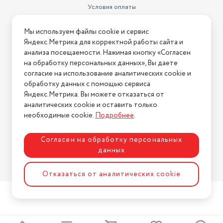
Условия оплаты
Условия доставки
Мы используем файлы cookie и сервис
Условия возврата
Яндекс.Метрика для корректной работы сайта и
Нашли ошибку на сайте?
Напишите нам
.
анализа посещаемости. Нажимая кнопку «Согласен
на обработку персональных данных», Вы даете
2026 © Интернет-магазин "АстМаркет". У нас есть всё!
согласие на использование аналитических cookie и
обработку данных с помощью сервиса
Яндекс.Метрика. Вы можете отказаться от
аналитических cookie и оставить только
Политика конфиденциальности
необходимые cookie.
Подробнее
.
Согласен на обработку персональных
данных
Разработка сайта
ASTDESIGN
Отказаться от аналитических cookie