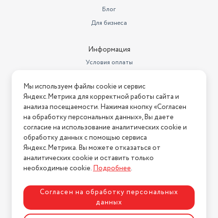
Блог
Для бизнеса
Информация
Условия оплаты
Условия доставки
Мы используем файлы cookie и сервис
Условия возврата
Яндекс.Метрика для корректной работы сайта и
Нашли ошибку на сайте?
Напишите нам
.
анализа посещаемости. Нажимая кнопку «Согласен
на обработку персональных данных», Вы даете
2026 © Интернет-магазин "АстМаркет". У нас есть всё!
согласие на использование аналитических cookie и
обработку данных с помощью сервиса
Яндекс.Метрика. Вы можете отказаться от
аналитических cookie и оставить только
Политика конфиденциальности
необходимые cookie.
Подробнее
.
Согласен на обработку персональных
данных
Разработка сайта
ASTDESIGN