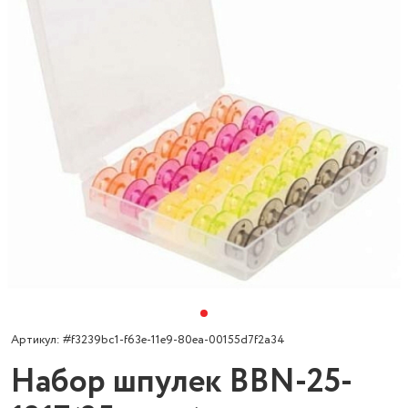
Артикул: #f3239bc1-f63e-11e9-80ea-00155d7f2a34
Набор шпулек BBN-25-