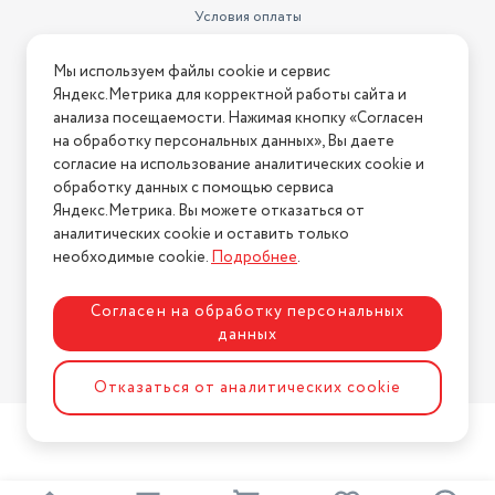
Условия оплаты
Условия доставки
Мы используем файлы cookie и сервис
Условия возврата
Яндекс.Метрика для корректной работы сайта и
Нашли ошибку на сайте?
Напишите нам
.
анализа посещаемости. Нажимая кнопку «Согласен
на обработку персональных данных», Вы даете
2026 © Интернет-магазин "АстМаркет". У нас есть всё!
согласие на использование аналитических cookie и
обработку данных с помощью сервиса
Яндекс.Метрика. Вы можете отказаться от
аналитических cookie и оставить только
Политика конфиденциальности
необходимые cookie.
Подробнее
.
Согласен на обработку персональных
данных
Разработка сайта
ASTDESIGN
Отказаться от аналитических cookie