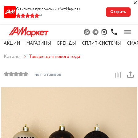
Открыть в приложении «АстМарке‪т‬»
Открыть
41
АКЦИИ
МАГАЗИНЫ
БРЕНДЫ
СПЛИТ-СИСТЕМЫ
СМА
Каталог
Товары для нового года
нет отзывов