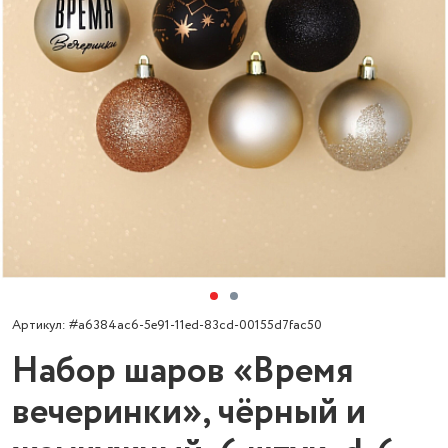
Артикул: #a6384ac6-5e91-11ed-83cd-00155d7fac50
Набор шаров «Время
вечеринки», чёрный и