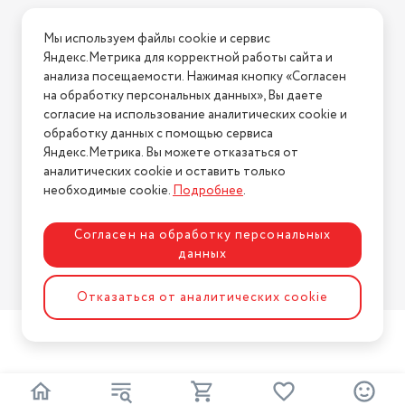
Условия доставки
Мы используем файлы cookie и сервис
Условия возврата
Яндекс.Метрика для корректной работы сайта и
Нашли ошибку на сайте?
Напишите нам
.
анализа посещаемости. Нажимая кнопку «Согласен
на обработку персональных данных», Вы даете
2026 © Интернет-магазин "АстМаркет". У нас есть всё!
согласие на использование аналитических cookie и
обработку данных с помощью сервиса
Яндекс.Метрика. Вы можете отказаться от
аналитических cookie и оставить только
Политика конфиденциальности
необходимые cookie.
Подробнее
.
Согласен на обработку персональных
данных
Разработка сайта
ASTDESIGN
Отказаться от аналитических cookie