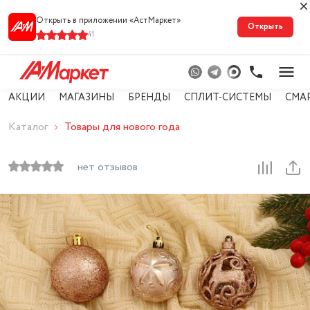
Открыть в приложении «АстМарке‪т‬»
Открыть
41
АКЦИИ
МАГАЗИНЫ
БРЕНДЫ
СПЛИТ-СИСТЕМЫ
СМА
Каталог
Товары для нового года
нет отзывов