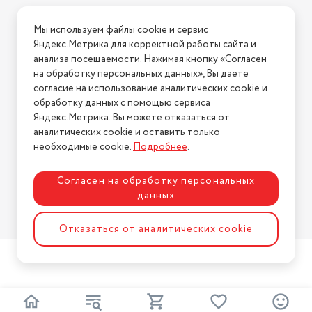
Условия доставки
Мы используем файлы cookie и сервис
Условия возврата
Яндекс.Метрика для корректной работы сайта и
Нашли ошибку на сайте?
Напишите нам
.
анализа посещаемости. Нажимая кнопку «Согласен
на обработку персональных данных», Вы даете
2026 © Интернет-магазин "АстМаркет". У нас есть всё!
согласие на использование аналитических cookie и
обработку данных с помощью сервиса
Яндекс.Метрика. Вы можете отказаться от
аналитических cookie и оставить только
Политика конфиденциальности
необходимые cookie.
Подробнее
.
Согласен на обработку персональных
данных
Разработка сайта
ASTDESIGN
Отказаться от аналитических cookie