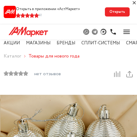
Открыть в приложении «АстМарке‪т‬»
Открыть
41
АКЦИИ
МАГАЗИНЫ
БРЕНДЫ
СПЛИТ-СИСТЕМЫ
СМА
Каталог
Товары для нового года
нет отзывов