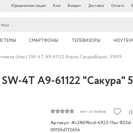
Юридическим лицам
Блог
Возврат
Доставка
Оплата
ИСТЕМЫ
СМАРТФОНЫ
ТЕЛЕВИЗОРЫ
НОУТБУ
тников (4пр.) SW-4T A9-61122 &quot;Сакура&quot; 51659
 SW-4T A9-61122 "Сакура" 
нет отзывов
Артикул: #c2869bcd-4923-11ec-825d-
00155d7f2654