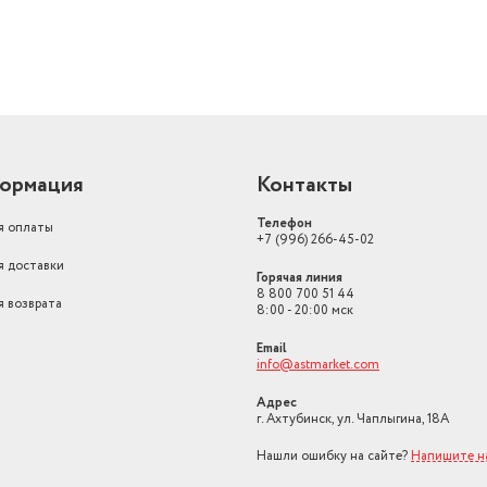
ормация
Контакты
Телефон
я оплаты
+7 (996) 266-45-02
я доставки
Горячая линия
8 800 700 51 44
я возврата
8:00 - 20:00 мск
Email
info@astmarket.com
Адрес
г. Ахтубинск, ул. Чаплыгина, 18А
Нашли ошибку на сайте?
Напишите н