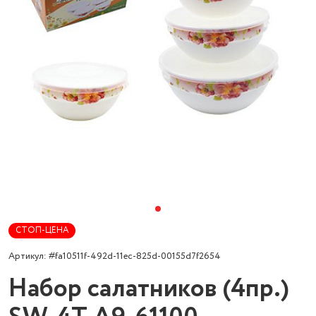
СТОП-ЦЕНА
Артикул: #fa10511f-492d-11ec-825d-00155d7f2654
Набор салатников (4пр.)