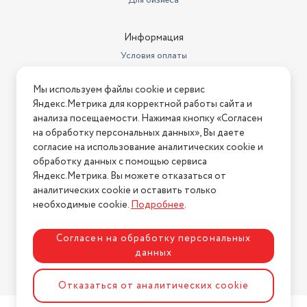
Для бизнеса
Информация
Условия оплаты
Условия доставки
Мы используем файлы cookie и сервис
Условия возврата
Яндекс.Метрика для корректной работы сайта и
Нашли ошибку на сайте?
Напишите нам
.
анализа посещаемости. Нажимая кнопку «Согласен
на обработку персональных данных», Вы даете
2026 © Интернет-магазин "АстМаркет". У нас есть всё!
согласие на использование аналитических cookie и
обработку данных с помощью сервиса
Яндекс.Метрика. Вы можете отказаться от
аналитических cookie и оставить только
Политика конфиденциальности
необходимые cookie.
Подробнее
.
Согласен на обработку персональных
данных
Разработка сайта
ASTDESIGN
Отказаться от аналитических cookie