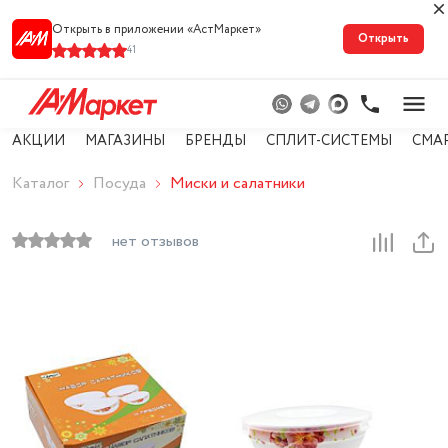
Открыть в приложении «АстМарке‪т‬»
Открыть
41
АКЦИИ
МАГАЗИНЫ
БРЕНДЫ
СПЛИТ-СИСТЕМЫ
СМА
Каталог
Посуда
Миски и салатники
нет отзывов