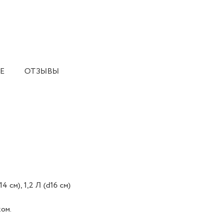
Е
ОТЗЫВЫ
см), 1,2 Л (d16 см)
ком.