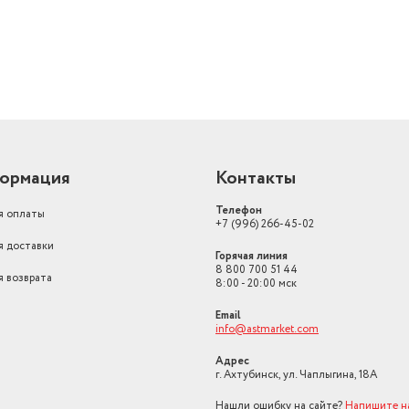
ормация
Контакты
Телефон
я оплаты
+7 (996) 266-45-02
я доставки
Горячая линия
8 800 700 51 44
я возврата
8:00 - 20:00 мск
Email
info@astmarket.com
Адрес
г. Ахтубинск, ул. Чаплыгина, 18А
Нашли ошибку на сайте?
Напишите н