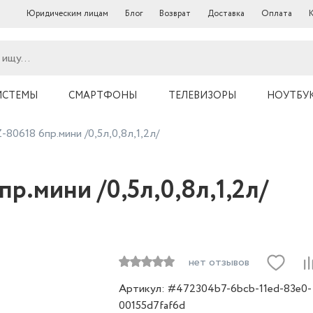
Юридическим лицам
Блог
Возврат
Доставка
Оплата
ИСТЕМЫ
СМАРТФОНЫ
ТЕЛЕВИЗОРЫ
НОУТБУ
80618 6пр.мини /0,5л,0,8л,1,2л/
р.мини /0,5л,0,8л,1,2л/
нет отзывов
Артикул: #472304b7-6bcb-11ed-83e0-
00155d7faf6d