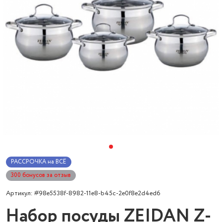
РАССРОЧКА на ВСЁ
300 бонусов за отзыв
Артикул: #98e5538f-8982-11e8-b45c-2e0f8e2d4ed6
Набор посуды ZEIDAN Z-