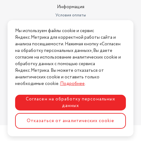
Информация
Условия оплаты
Условия доставки
Мы используем файлы cookie и сервис
Условия возврата
Яндекс.Метрика для корректной работы сайта и
Нашли ошибку на сайте?
Напишите нам
.
анализа посещаемости. Нажимая кнопку «Согласен
на обработку персональных данных», Вы даете
2026 © Интернет-магазин "АстМаркет". У нас есть всё!
согласие на использование аналитических cookie и
обработку данных с помощью сервиса
Яндекс.Метрика. Вы можете отказаться от
аналитических cookie и оставить только
Политика конфиденциальности
необходимые cookie.
Подробнее
.
Согласен на обработку персональных
данных
Разработка сайта
ASTDESIGN
Отказаться от аналитических cookie