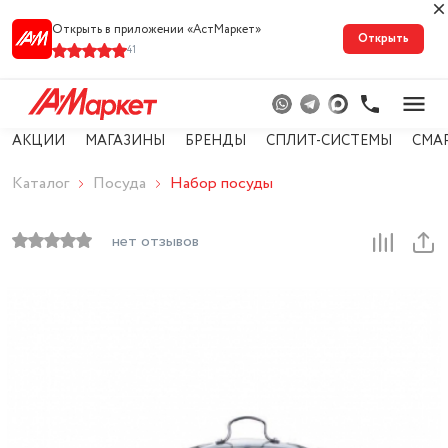
Открыть в приложении «АстМарке‪т‬»
Открыть
41
АКЦИИ
МАГАЗИНЫ
БРЕНДЫ
СПЛИТ-СИСТЕМЫ
СМА
Каталог
Посуда
Набор посуды
нет отзывов