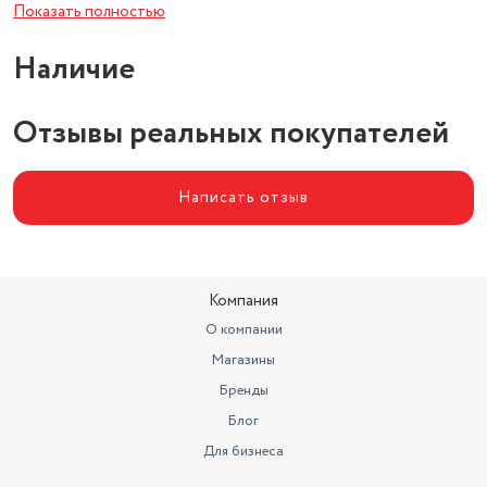
метрах
0.28
Показать полностью
Объем товара в упаковке, в
Наличие
литрах
39.2
Тип
набор кастрюль
Отзывы реальных покупателей
Написать отзыв
Компания
О компании
Магазины
Бренды
Блог
Для бизнеса