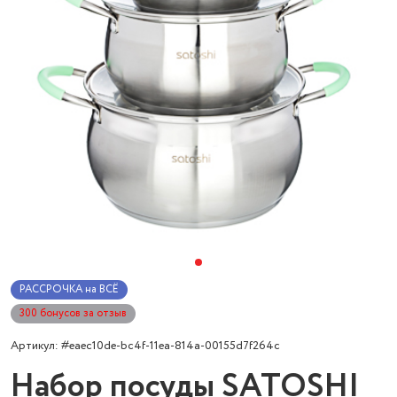
РАССРОЧКА на ВСЁ
300 бонусов за отзыв
Артикул: #eaec10de-bc4f-11ea-814a-00155d7f264c
Набор посуды SATOSHI