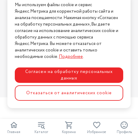
Мы используем файлы cookie и сервис
Условия возврата
Яндекс.Метрика для корректной работы сайта и
Нашли ошибку на сайте?
Напишите нам
.
анализа посещаемости. Нажимая кнопку «Согласен
на обработку персональных данных», Вы даете
2026 © Интернет-магазин "АстМаркет". У нас есть всё!
согласие на использование аналитических cookie и
обработку данных с помощью сервиса
Яндекс.Метрика. Вы можете отказаться от
аналитических cookie и оставить только
Политика конфиденциальности
необходимые cookie.
Подробнее
.
Согласен на обработку персональных
данных
Разработка сайта
ASTDESIGN
Отказаться от аналитических cookie
2
Главная
Каталог
Корзина
Избранное
Профиль