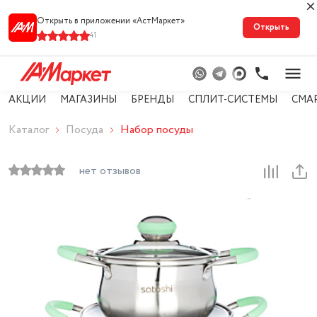
Открыть в приложении «АстМарке‪т‬»
Открыть
41
АКЦИИ
МАГАЗИНЫ
БРЕНДЫ
СПЛИТ-СИСТЕМЫ
СМА
Каталог
Посуда
Набор посуды
нет отзывов