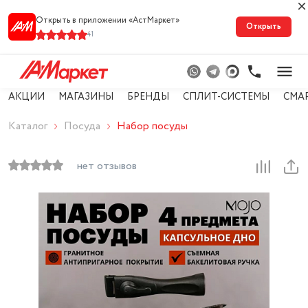
Открыть в приложении «АстМарке‪т‬»
Открыть
41
АКЦИИ
МАГАЗИНЫ
БРЕНДЫ
СПЛИТ-СИСТЕМЫ
СМА
Каталог
Посуда
Набор посуды
нет отзывов