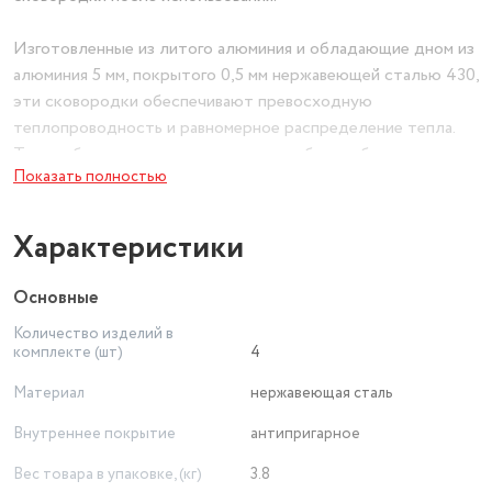
Изготовленные из литого алюминия и обладающие дном из
алюминия 5 мм, покрытого 0,5 мм нержавеющей сталью 430,
эти сковородки обеспечивают превосходную
теплопроводность и равномерное распределение тепла.
Таким образом, вы сможете готовить блюда быстро и
Показать полностью
эффективно.
Особенностью этих сковородок является гранитное
Характеристики
внешнее покрытие, которое придает им стильный и
современный вид. Кроме того, внутреннее покрытие
Основные
выполнено из гранита с антипригарным эффектом, что
Количество изделий в
позволяет готовить пищу без использования большого
комплекте (шт)
4
количества масла и легко очищать сковородки после
приготовления.
Материал
нержавеющая сталь
Внутреннее покрытие
антипригарное
Набор сковородок MOJO MJ-CD01 подходит для всех
видов плит, включая индукционные. Вы сможете
Вес товара в упаковке, (кг)
3.8