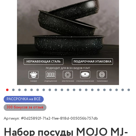
РАССРОЧКА на ВСЁ
300 бонусов за отзыв
Артикул: #0d25892f-71a2-11ee-818d-005056b757db
Набор посуды MOJO MJ-