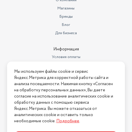
О компании
Магазины
Бренд
MOJO
Бренды
Материал ручки
бакелит
Блог
Толщина стенок
0,5
Для бизнеса
Диаметр дна (см)
16
Информация
Количество сковород в наборе
3 шт.
Условия оплаты
Назначение подарка
маме
Условия доставки
Мы используем файлы cookie и сервис
Условия возврата
Диаметр дна сковороды
17.3
Яндекс.Метрика для корректной работы сайта и
Нашли ошибку на сайте?
Напишите нам
.
анализа посещаемости. Нажимая кнопку «Согласен
Диаметр предмета
22
на обработку персональных данных», Вы даете
2026 © Интернет-магазин "АстМаркет". У нас есть всё!
Тип сковороды
согласие на использование аналитических cookie и
жаровня
обработку данных с помощью сервиса
Высота борта сковороды
6
Яндекс.Метрика. Вы можете отказаться от
аналитических cookie и оставить только
Политика конфиденциальности
Длина товара в упаковке, в
необходимые cookie.
Подробнее
.
метрах
0.28