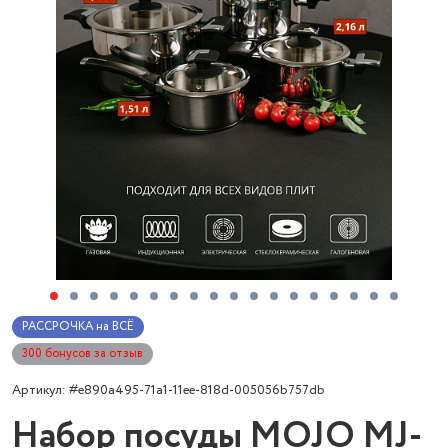
РАССРОЧКА на ВСЁ
300 бонусов за отзыв
Артикул: #e890a495-71a1-11ee-818d-005056b757db
Набор посуды MOJO MJ-