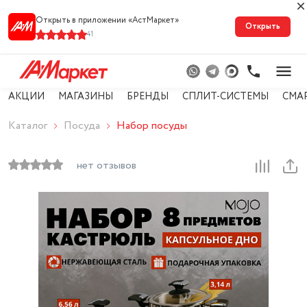
Открыть в приложении «АстМарке‪т‬»
Открыть
41
АКЦИИ
МАГАЗИНЫ
БРЕНДЫ
СПЛИТ-СИСТЕМЫ
СМА
Каталог
Посуда
Набор посуды
нет отзывов