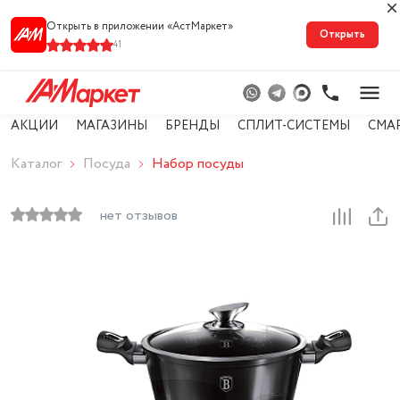
Открыть в приложении «АстМарке‪т‬»
Открыть
41
АКЦИИ
МАГАЗИНЫ
БРЕНДЫ
СПЛИТ-СИСТЕМЫ
СМА
Каталог
Посуда
Набор посуды
нет отзывов