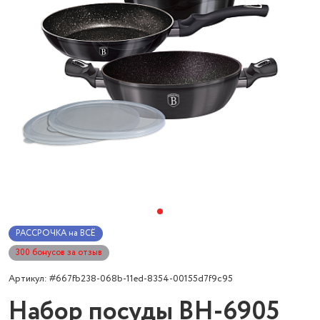
РАССРОЧКА на ВСЁ
300 бонусов за отзыв
Артикул: #667fb238-068b-11ed-8354-00155d7f9c95
Набор посуды BH-6905