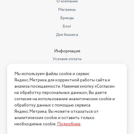
О компании
Магазины
Бренды
Блог
Для бизнеса
Информация
Условия оплаты
Условия доставки
Мы используем файлы cookie и сервис
Условия возврата
Яндекс.Метрика для корректной работы сайта и
Нашли ошибку на сайте?
Напишите нам
.
анализа посещаемости. Нажимая кнопку «Согласен
на обработку персональных данных», Вы даете
2026 © Интернет-магазин "АстМаркет". У нас есть всё!
согласие на использование аналитических cookie и
обработку данных с помощью сервиса
Яндекс.Метрика. Вы можете отказаться от
аналитических cookie и оставить только
Политика конфиденциальности
необходимые cookie.
Подробнее
.