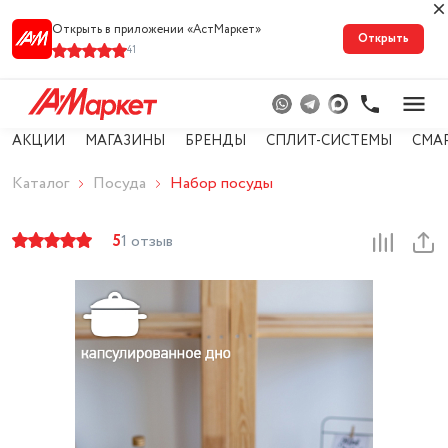
Открыть в приложении «АстМарке‪т‬»
Открыть
41
АКЦИИ
МАГАЗИНЫ
БРЕНДЫ
СПЛИТ-СИСТЕМЫ
СМА
Каталог
Посуда
Набор посуды
5
1 отзыв