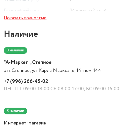
Гарантийный срок
24 месяца (2 года)
Показать полностью
Размер крышки, см
20
Наличие
Обьемы кастрюль (л)
1 - 3 л
Вес с учетом упаковки
5249
В наличии
Тип антипригарного покрытия
Без покрытия
"А-Маркет", Степное
- Кастрюля с крышкой объем 2.1
р.п. Степное, ул. Карла Маркса, д. 14, пом. 144
л - 1 шт, - Кастрюля с крышкой
объем 2.9 л - 1 шт, - Кастрюля с
+7 (996) 266-45-02
Комплектация
крышк
ПН - ПТ 09:00-18:00 СБ 09:00-17:00, ВС 09:00-16:00
Цвет товара
серебристый
Антипригарное покрытие
Нет
В наличии
Крышка
с крышкой
Интернет-магазин
Бренд
ASTIX