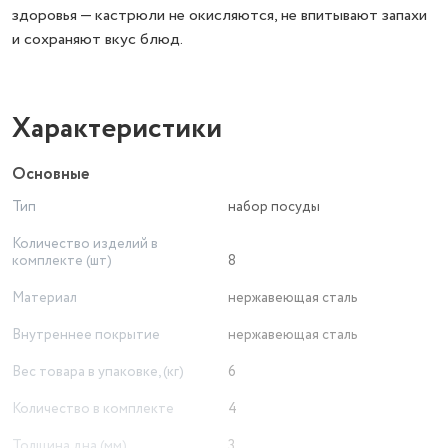
здоровья — кастрюли не окисляются, не впитывают запахи
и сохраняют вкус блюд.
Характеристики
Основные
Тип
набор посуды
Количество изделий в
комплекте (шт)
8
Материал
нержавеющая сталь
Внутреннее покрытие
нержавеющая сталь
Вес товара в упаковке, (кг)
6
Количество в комплекте
4
Толщина дна (мм)
3