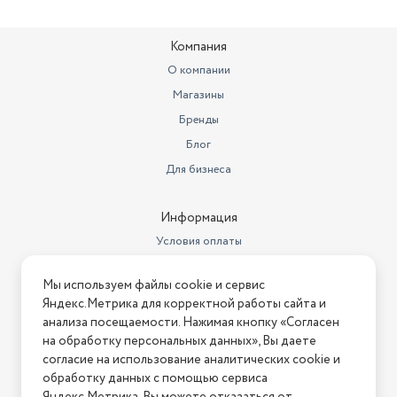
Ширина товара в упаковке, в
метрах
0.27
Компания
Высота товара в упаковке, в
метрах
0.18
О компании
Магазины
Вес товара, г
5000
Бренды
Упаковка
Коробка
Блог
Подходит для плит
Для газовых плит
Для бизнеса
Страна-изготовитель
Китай
Информация
Основной цвет
серебристый
Условия оплаты
Толщина дна изделий (мм)
5
Условия доставки
Мы используем файлы cookie и сервис
Условия возврата
Яндекс.Метрика для корректной работы сайта и
Нашли ошибку на сайте?
Напишите нам
.
анализа посещаемости. Нажимая кнопку «Согласен
на обработку персональных данных», Вы даете
2026 © Интернет-магазин "АстМаркет". У нас есть всё!
согласие на использование аналитических cookie и
обработку данных с помощью сервиса