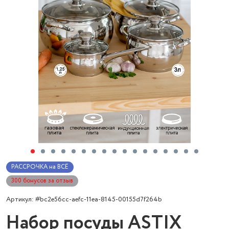
РАССРОЧКА на ВСЁ
300 бонусов за отзыв
Артикул: #bc2e56cc-aefc-11ea-8145-00155d7f264b
Набор посуды ASTIX