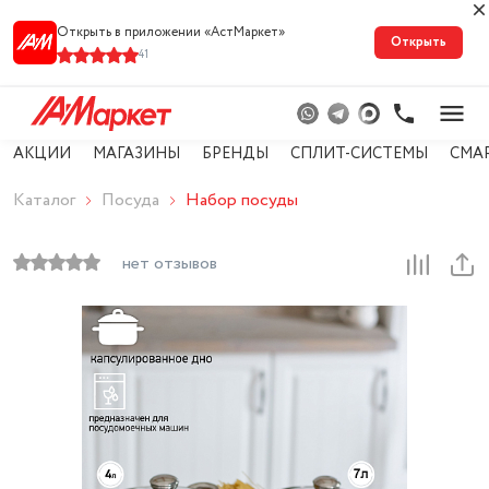
Открыть в приложении «АстМарке‪т‬»
Открыть
41
АКЦИИ
МАГАЗИНЫ
БРЕНДЫ
СПЛИТ-СИСТЕМЫ
СМА
Каталог
Посуда
Набор посуды
нет отзывов