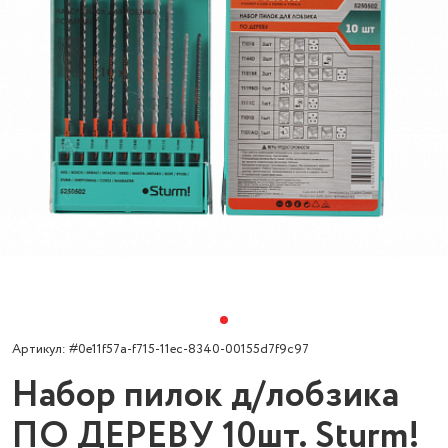
Артикул: #0e11f57a-f715-11ec-8340-00155d7f9c97
Набор пилок д/лобзика
ПО ДЕРЕВУ 10шт. Sturm!