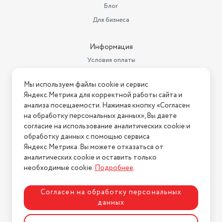
Блог
Для бизнеса
Информация
Условия оплаты
Условия доставки
Мы используем файлы cookie и сервис
Условия возврата
Яндекс.Метрика для корректной работы сайта и
Нашли ошибку на сайте?
Напишите нам
.
анализа посещаемости. Нажимая кнопку «Согласен
на обработку персональных данных», Вы даете
2026 © Интернет-магазин "АстМаркет". У нас есть всё!
согласие на использование аналитических cookie и
обработку данных с помощью сервиса
Яндекс.Метрика. Вы можете отказаться от
аналитических cookie и оставить только
Политика конфиденциальности
необходимые cookie.
Подробнее
.
Согласен на обработку персональных
данных
Разработка сайта
ASTDESIGN