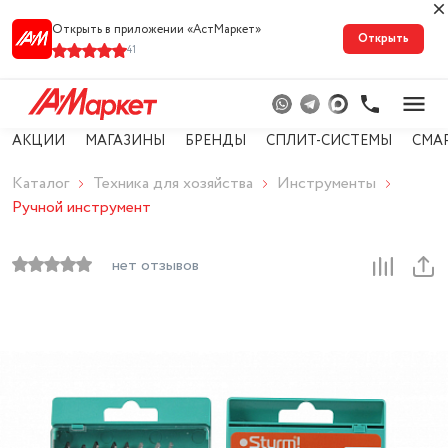
Открыть в приложении «АстМарке‪т‬»
Открыть
41
АКЦИИ
МАГАЗИНЫ
БРЕНДЫ
СПЛИТ-СИСТЕМЫ
СМА
Каталог
Техника для хозяйства
Инструменты
Ручной инструмент
нет отзывов