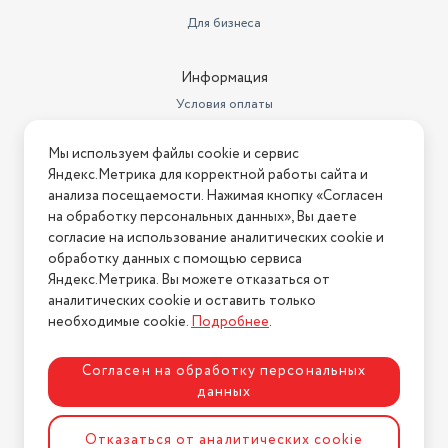
Для бизнеса
Информация
Условия оплаты
Условия доставки
Мы используем файлы cookie и сервис
Условия возврата
Яндекс.Метрика для корректной работы сайта и
Нашли ошибку на сайте?
Напишите нам
.
анализа посещаемости. Нажимая кнопку «Согласен
на обработку персональных данных», Вы даете
2026 © Интернет-магазин "АстМаркет". У нас есть всё!
согласие на использование аналитических cookie и
обработку данных с помощью сервиса
Яндекс.Метрика. Вы можете отказаться от
аналитических cookie и оставить только
Политика конфиденциальности
необходимые cookie.
Подробнее
.
Согласен на обработку персональных
данных
Разработка сайта
ASTDESIGN
Отказаться от аналитических cookie