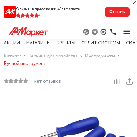
Открыть в приложении «АстМарке‪т‬»
Открыть
41
АКЦИИ
МАГАЗИНЫ
БРЕНДЫ
СПЛИТ-СИСТЕМЫ
СМА
Каталог
Техника для хозяйства
Инструменты
Ручной инструмент
нет отзывов