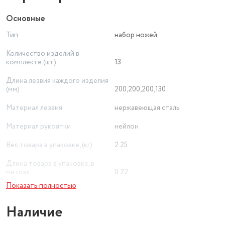
Основные
Тип
набор ножей
Количество изделий в
комплекте (шт)
13
Длина лезвия каждого изделия
(мм)
200,200,200,130
Материал лезвия
нержавеющая сталь
Материал рукоятки
нейлон
Вес товара в упаковке, (кг)
2.25
Длина товара в упаковке, в
метрах
0.22
Показать полностью
Ширина товара в упаковке, в
метрах
0.14
Наличие
Высота товара в упаковке, в