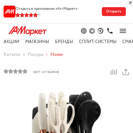
Открыть в приложении «АстМарке‪т‬»
Открыть
41
АКЦИИ
МАГАЗИНЫ
БРЕНДЫ
СПЛИТ-СИСТЕМЫ
СМА
Каталог
Посуда
Ножи
нет отзывов