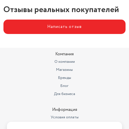
метрах
0.37
Отзывы реальных покупателей
Объем товара в упаковке, в
литрах
11.396
Написать отзыв
Компания
О компании
Магазины
Бренды
Блог
Для бизнеса
Информация
Условия оплаты
Условия доставки