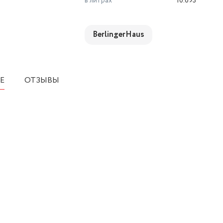
в литрах
10.693
BerlingerHaus
Е
ОТЗЫВЫ