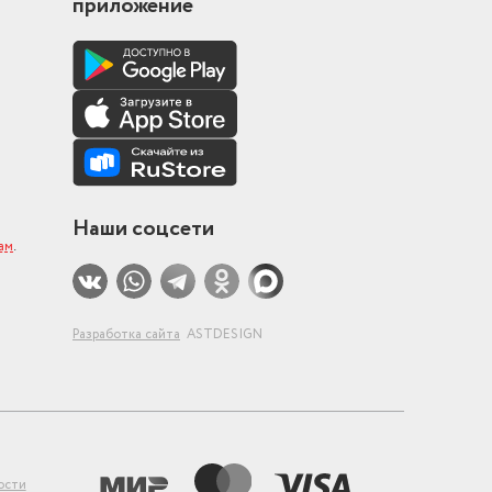
приложение
Наши соцсети
ам
.
Разработка сайта
ASTDESIGN
ости