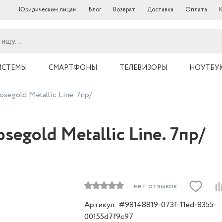
Юридическим лицам
Блог
Возврат
Доставка
Оплата
ИСТЕМЫ
СМАРТФОНЫ
ТЕЛЕВИЗОРЫ
НОУТБУ
egold Metallic Line. 7пр/
egold Metallic Line. 7пр/
нет отзывов
Артикул: #98148819-073f-11ed-8355-
00155d7f9c97