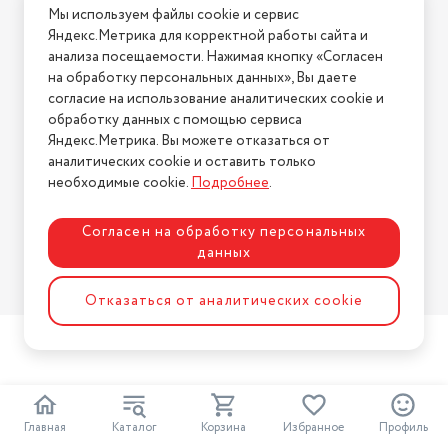
Мы используем файлы cookie и сервис
Условия возврата
Яндекс.Метрика для корректной работы сайта и
Нашли ошибку на сайте?
Напишите нам
.
анализа посещаемости. Нажимая кнопку «Согласен
на обработку персональных данных», Вы даете
2026 © Интернет-магазин "АстМаркет". У нас есть всё!
согласие на использование аналитических cookie и
обработку данных с помощью сервиса
Яндекс.Метрика. Вы можете отказаться от
аналитических cookie и оставить только
Политика конфиденциальности
необходимые cookie.
Подробнее
.
Согласен на обработку персональных
данных
Разработка сайта
ASTDESIGN
Отказаться от аналитических cookie
Главная
Каталог
Корзина
Избранное
Профиль