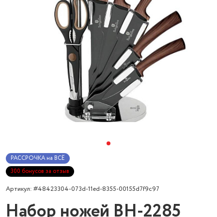
РАССРОЧКА на ВСЁ
300 бонусов за отзыв
Артикул: #48423304-073d-11ed-8355-00155d7f9c97
Набор ножей BH-2285