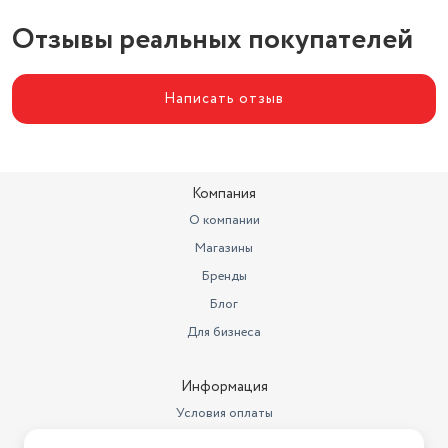
метрах
0.17
Отзывы реальных покупателей
Объем товара в упаковке, в
литрах
10.982
Написать отзыв
Компания
О компании
Магазины
Бренды
Блог
Для бизнеса
Информация
Условия оплаты
Условия доставки