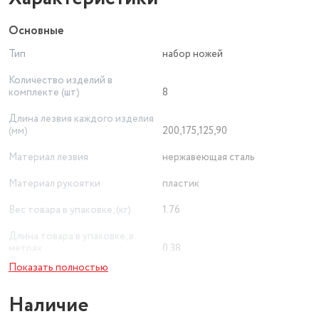
Основные
Тип
набор ножей
Количество изделий в
комплекте (шт)
8
Длина лезвия каждого изделия
(мм)
200,175,125,90
Материал лезвия
нержавеющая сталь
Материал рукоятки
пластик
Вес товара в упаковке, (кг)
1.76
Длина товара в упаковке, в
метрах
0.38
Показать полностью
Ширина товара в упаковке, в
метрах
0.17
Наличие
Высота товара в упаковке, в