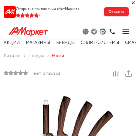
Открыть в приложении «АстМарке‪т‬»
Открыть
41
АКЦИИ
МАГАЗИНЫ
БРЕНДЫ
СПЛИТ-СИСТЕМЫ
СМА
Каталог
Посуда
Ножи
нет отзывов