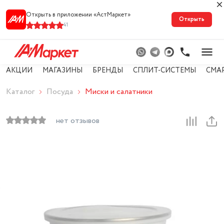
Открыть в приложении «АстМарке‪т‬»
Открыть
41
АКЦИИ
МАГАЗИНЫ
БРЕНДЫ
СПЛИТ-СИСТЕМЫ
СМА
Каталог
Посуда
Миски и салатники
нет отзывов