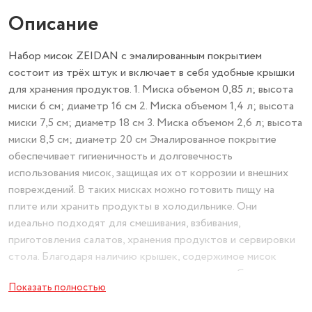
Описание
Набор мисок ZEIDAN с эмалированным покрытием
состоит из трёх штук и включает в себя удобные крышки
для хранения продуктов. 1. Миска объемом 0,85 л; высота
миски 6 см; диаметр 16 см 2. Миска объемом 1,4 л; высота
миски 7,5 см; диаметр 18 см 3. Миска объемом 2,6 л; высота
миски 8,5 см; диаметр 20 см Эмалированное покрытие
обеспечивает гигиеничность и долговечность
использования мисок, защищая их от коррозии и внешних
повреждений. В таких мисках можно готовить пищу на
плите или хранить продукты в холодильнике. Они
идеально подходят для смешивания, взбивания,
приготовления салатов, хранения продуктов и сервировки
стола. Благодаря наличию крышек, содержимое мисок
защищено от заветривания, пыли и насекомых. С таким
Показать полностью
набором мисок ваши блюда сохранят свежесть и вкус, а
также будут всегда готовы к сервировке.