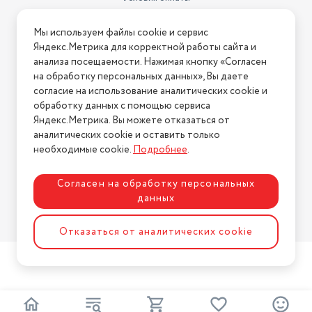
Условия доставки
Мы используем файлы cookie и сервис
Условия возврата
Яндекс.Метрика для корректной работы сайта и
Нашли ошибку на сайте?
Напишите нам
.
анализа посещаемости. Нажимая кнопку «Согласен
на обработку персональных данных», Вы даете
2026 © Интернет-магазин "АстМаркет". У нас есть всё!
согласие на использование аналитических cookie и
обработку данных с помощью сервиса
Яндекс.Метрика. Вы можете отказаться от
аналитических cookie и оставить только
Политика конфиденциальности
необходимые cookie.
Подробнее
.
Согласен на обработку персональных
данных
Разработка сайта
ASTDESIGN
Отказаться от аналитических cookie