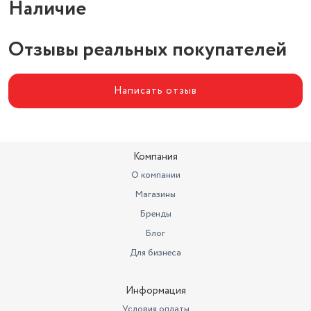
Наличие
Комплектация
3 миски, 3 крышки
Количество предметов
Отзывы реальных покупателей
6 шт
Написать отзыв
Компания
О компании
Магазины
Бренды
Блог
Для бизнеса
Информация
Условия оплаты