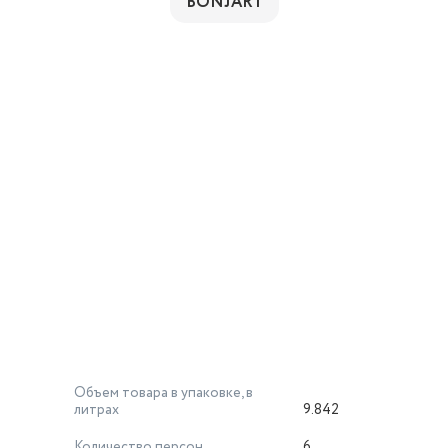
BONJART
Объем товара в упаковке, в
литрах
9.842
Количество персон
6