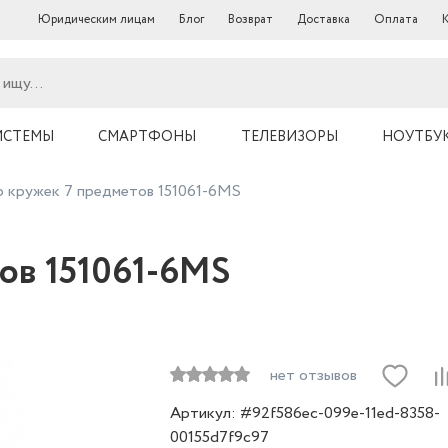
Юридическим лицам
Блог
Возврат
Доставка
Оплата
ИСТЕМЫ
СМАРТФОНЫ
ТЕЛЕВИЗОРЫ
НОУТБУ
 кружек 7 предметов 151061-6MS
ов 151061-6MS
нет отзывов
Артикул: #92f586ec-099e-11ed-8358-
00155d7f9c97