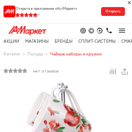
Открыть в приложении «АстМарке‪т‬»
Открыть
41
АКЦИИ
МАГАЗИНЫ
БРЕНДЫ
СПЛИТ-СИСТЕМЫ
СМА
Каталог
Посуда
Чайные наборы и кружки
нет отзывов