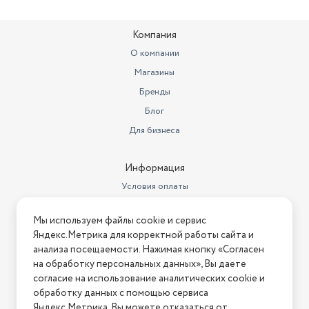
Компания
О компании
Магазины
Бренды
Блог
Для бизнеса
Информация
Условия оплаты
Условия доставки
Мы используем файлы cookie и сервис
Условия возврата
Яндекс.Метрика для корректной работы сайта и
Нашли ошибку на сайте?
Напишите нам
.
анализа посещаемости. Нажимая кнопку «Согласен
на обработку персональных данных», Вы даете
2026 © Интернет-магазин "АстМаркет". У нас есть всё!
согласие на использование аналитических cookie и
обработку данных с помощью сервиса
Яндекс.Метрика. Вы можете отказаться от