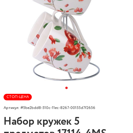
СТОП-ЦЕНА
Артикул: #5be2bdd8-510c-11ec-8267-00155d7f2656
Набор кружек 5