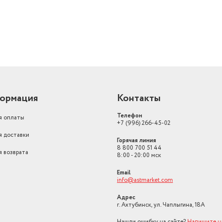
ормация
Контакты
Телефон
я оплаты
+7 (996) 266-45-02
я доставки
Горячая линия
8 800 700 51 44
я возврата
8:00 - 20:00 мск
Email
info@astmarket.com
Адрес
г. Ахтубинск, ул. Чаплыгина, 18А
Нашли ошибку на сайте?
Напишите н