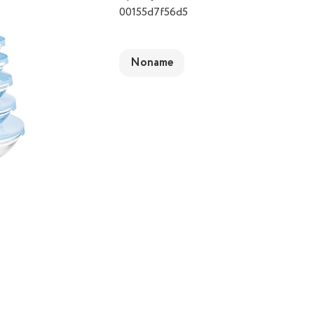
00155d7f56d5
Noname