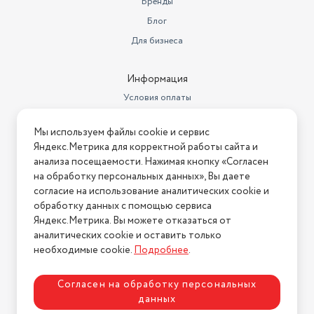
Бренды
Блог
Для бизнеса
Информация
Условия оплаты
Условия доставки
Мы используем файлы cookie и сервис
Условия возврата
Яндекс.Метрика для корректной работы сайта и
Нашли ошибку на сайте?
Напишите нам
.
анализа посещаемости. Нажимая кнопку «Согласен
на обработку персональных данных», Вы даете
2026 © Интернет-магазин "АстМаркет". У нас есть всё!
согласие на использование аналитических cookie и
обработку данных с помощью сервиса
Яндекс.Метрика. Вы можете отказаться от
аналитических cookie и оставить только
Политика конфиденциальности
необходимые cookie.
Подробнее
.
Согласен на обработку персональных
данных