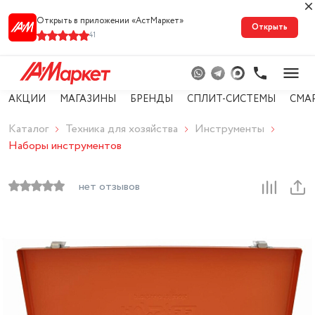
Открыть в приложении «АстМарке‪т‬»
Открыть
41
АКЦИИ
МАГАЗИНЫ
БРЕНДЫ
СПЛИТ-СИСТЕМЫ
СМА
Каталог
Техника для хозяйства
Инструменты
Наборы инструментов
нет отзывов