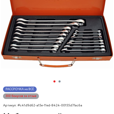
РАССРОЧКА на ВСЁ
300 бонусов за отзыв
Артикул: #c41d9d62-a15e-11ed-8424-00155d7fac6a