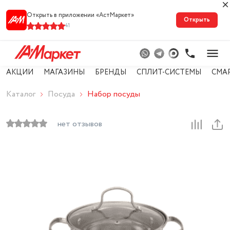
Открыть в приложении «АстМарке‪т‬»
Открыть
41
АКЦИИ
МАГАЗИНЫ
БРЕНДЫ
СПЛИТ-СИСТЕМЫ
СМА
Каталог
Посуда
Набор посуды
нет отзывов