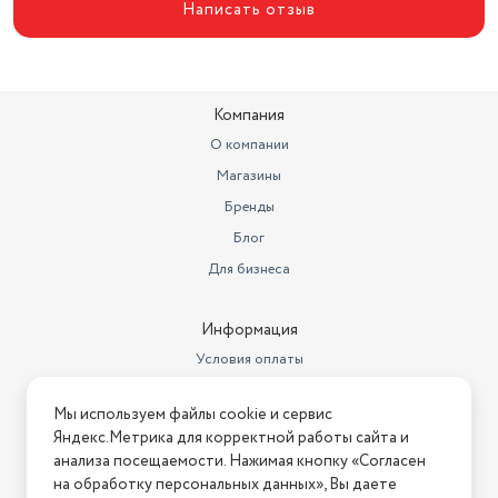
Написать отзыв
Компания
О компании
Магазины
Бренды
Блог
Для бизнеса
Информация
Условия оплаты
Условия доставки
Мы используем файлы cookie и сервис
Условия возврата
Яндекс.Метрика для корректной работы сайта и
Нашли ошибку на сайте?
Напишите нам
.
анализа посещаемости. Нажимая кнопку «Согласен
на обработку персональных данных», Вы даете
2026 © Интернет-магазин "АстМаркет". У нас есть всё!