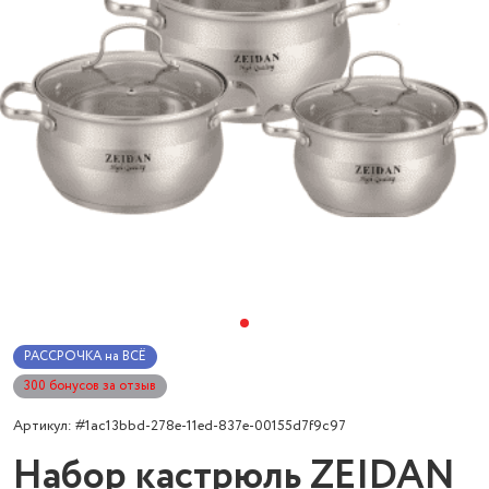
РАССРОЧКА на ВСЁ
300 бонусов за отзыв
Артикул: #1ac13bbd-278e-11ed-837e-00155d7f9c97
Набор кастрюль ZEIDAN