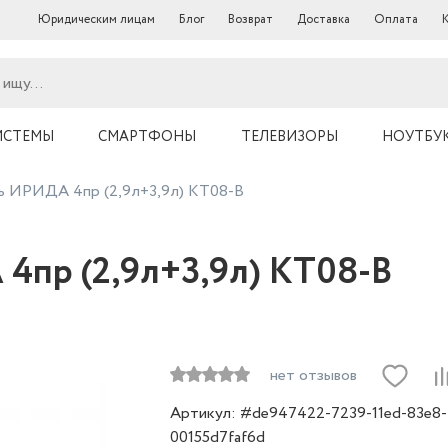
Юридическим лицам
Блог
Возврат
Доставка
Оплата
ИСТЕМЫ
СМАРТФОНЫ
ТЕЛЕВИЗОРЫ
НОУТБУ
ь ИРИДА 4пр (2,9л+3,9л) КТ08-В
4пр (2,9л+3,9л) КТ08-В
нет отзывов
Артикул: #de947422-7239-11ed-83e8-
00155d7faf6d