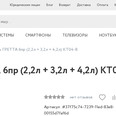
Юридическим лицам
Блог
Возврат
Доставка
Оплата
ИСТЕМЫ
СМАРТФОНЫ
ТЕЛЕВИЗОРЫ
НОУТБУ
 ГРЕТТА 6пр (2,2л + 3,2л + 4,2л) КТ04-В
пр (2,2л + 3,2л + 4,2л) КТ
нет отзывов
Артикул: #37f75c74-7239-11ed-83e8-
00155d7faf6d