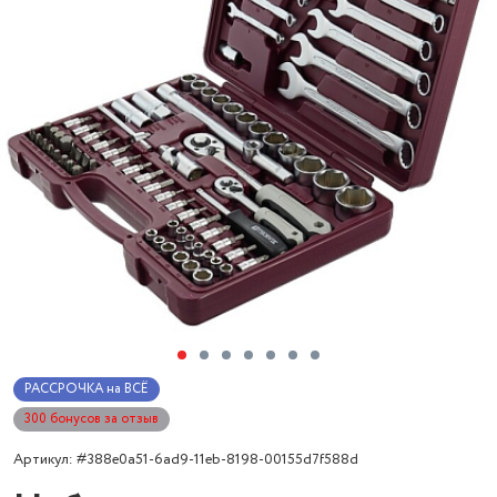
РАССРОЧКА на ВСЁ
300 бонусов за отзыв
Артикул: #388e0a51-6ad9-11eb-8198-00155d7f588d