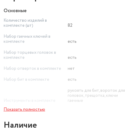
Основные
Количество изделий в
комплекте (шт)
82
Набор гаечных ключей в
комплекте
есть
Набор торцевых головок в
комплекте
есть
Набор отверток в комплекте
нет
Набор бит в комплекте
есть
рукоять для бит, вороток для
головок, трещотка, ключи
Инструменты в комплекте
гаечные
Показать полностью
Макс. размер гаечных ключей
22 мм
Наличие
Мин. размер гаечных ключей
8 мм