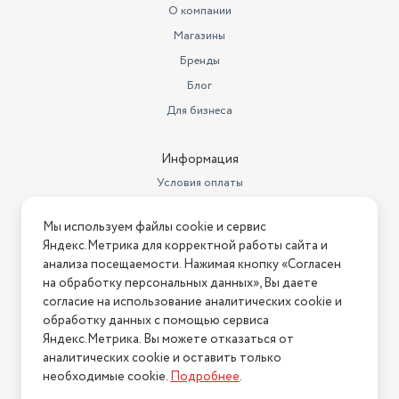
О компании
Магазины
Бренды
Блог
Для бизнеса
Информация
Условия оплаты
Условия доставки
Мы используем файлы cookie и сервис
Условия возврата
Яндекс.Метрика для корректной работы сайта и
Нашли ошибку на сайте?
Напишите нам
.
анализа посещаемости. Нажимая кнопку «Согласен
на обработку персональных данных», Вы даете
2026 © Интернет-магазин "АстМаркет". У нас есть всё!
согласие на использование аналитических cookie и
обработку данных с помощью сервиса
Яндекс.Метрика. Вы можете отказаться от
аналитических cookie и оставить только
Политика конфиденциальности
необходимые cookie.
Подробнее
.