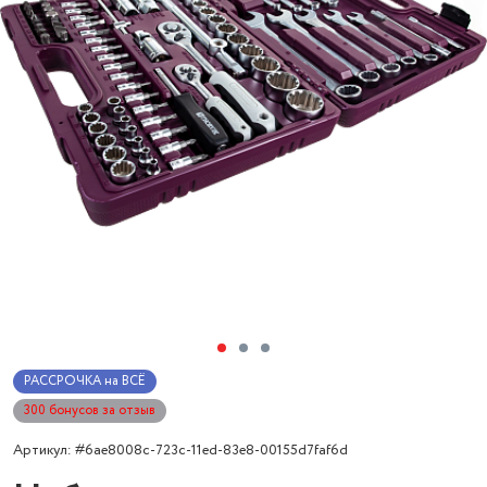
РАССРОЧКА на ВСЁ
300 бонусов за отзыв
Артикул: #6ae8008c-723c-11ed-83e8-00155d7faf6d