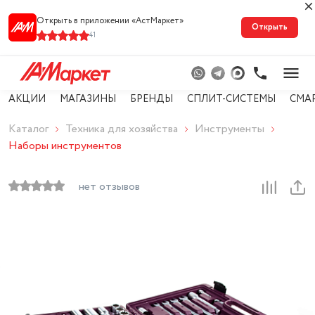
Открыть в приложении «АстМарке‪т‬»
Открыть
41
АКЦИИ
МАГАЗИНЫ
БРЕНДЫ
СПЛИТ-СИСТЕМЫ
СМА
Каталог
Техника для хозяйства
Инструменты
Наборы инструментов
нет отзывов