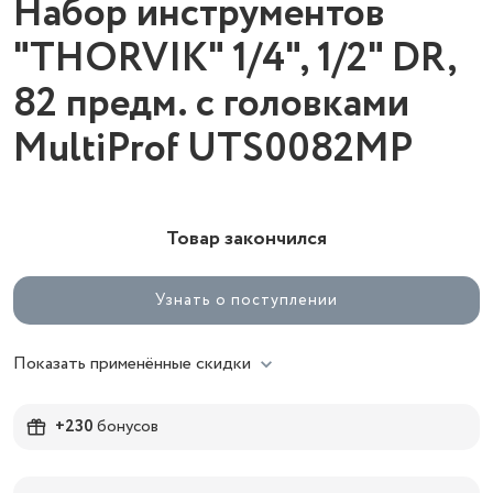
Набор инструментов
"THORVIK" 1/4", 1/2" DR,
82 предм. с головками
MultiProf UTS0082MP
Товар закончился
Узнать о поступлении
Показать применённые скидки
+230
бонусов