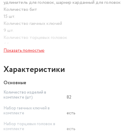
удлинитель для головок, шарнир карданный для головок
Количество бит
15 шт.
Количество гаечных ключей
9 шт.
Количество торцевых головок
44 шт.
Показать полностью
Размеры кейса (ШxВxГ)
100x200x300 мм
Вес набора
Характеристики
5.68 кг
Основные
Количество изделий в
комплекте (шт)
82
Набор гаечных ключей в
комплекте
есть
Набор торцевых головок в
комплекте
есть