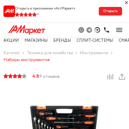
Открыть в приложении «АстМарке‪т‬»
Открыть
41
АКЦИИ
МАГАЗИНЫ
БРЕНДЫ
СПЛИТ-СИСТЕМЫ
СМА
Каталог
Техника для хозяйства
Инструменты
Наборы инструментов
4.8
9 отзывов