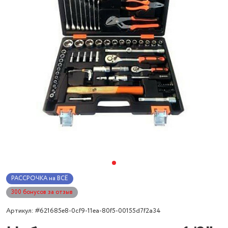
РАССРОЧКА на ВСЁ
300 бонусов за отзыв
Артикул: #621685e8-0cf9-11ea-80f5-00155d7f2a34