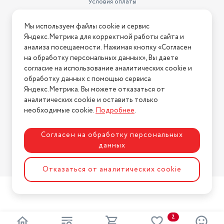
Условия оплаты
Условия доставки
Мы используем файлы cookie и сервис
Условия возврата
Яндекс.Метрика для корректной работы сайта и
Нашли ошибку на сайте?
Напишите нам
.
анализа посещаемости. Нажимая кнопку «Согласен
на обработку персональных данных», Вы даете
2026 © Интернет-магазин "АстМаркет". У нас есть всё!
согласие на использование аналитических cookie и
обработку данных с помощью сервиса
Яндекс.Метрика. Вы можете отказаться от
аналитических cookie и оставить только
Политика конфиденциальности
необходимые cookie.
Подробнее
.
Согласен на обработку персональных
данных
Разработка сайта
ASTDESIGN
Отказаться от аналитических cookie
2