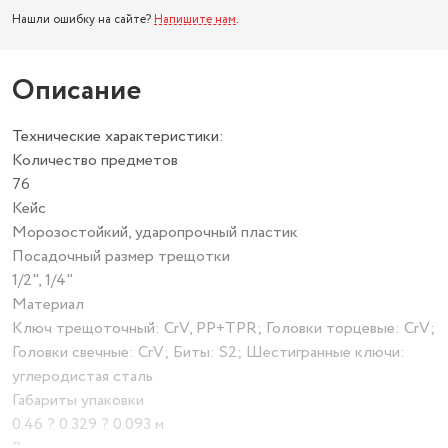
Нашли ошибку на сайте?
Напишите нам
.
Описание
Технические характеристики:
Количество предметов
76
Кейс
Морозостойкий, ударопрочный пластик
Посадочный размер трещотки
1/2", 1/4"
Материал
Ключ трещоточный: CrV, PP+TPR; Головки торцевые: CrV;
Головки свечные: CrV; Биты: S2; Шестигранные ключи:
углеродистая сталь
Габариты упаковки
0.46 ? 0.329 ? 0.093 м