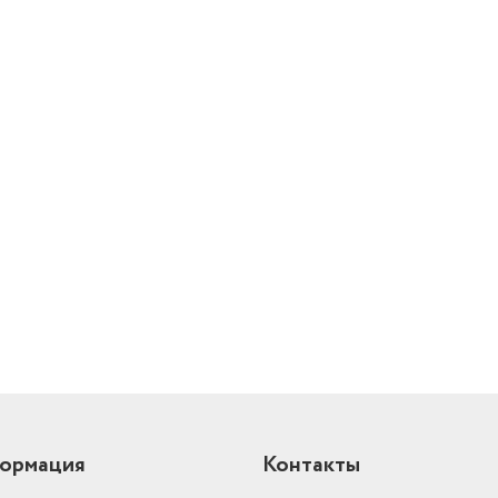
Рулетка
нет
Молоток
нет
Н2, H3, H4, H5, H6, Н7, 
SL5.5, SL7, РН0, PH1, Р
Биты подробно
PZ2, PZ3, Т10, Т15, Т20
Количество предметов
50 шт.
й
ормация
Контакты