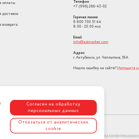
Телефон
я оплаты
+7 (996) 266-45-02
я доставки
Горячая линия
8 800 700 51 44
я возврата
8:00 - 20:00 мск
Email
info@astmarket.com
Адрес
г. Ахтубинск, ул. Чаплыгина, 18А
Нашли ошибку на сайте?
Напишите н
я
Согласен на обработку
персональных данных
Отказаться от аналитических
cookie
ет-магазин "АстМаркет". У нас есть всё!
Политика конфиденциальн