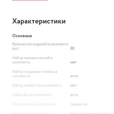
Бита 1/4" POZI PZ1, PZ2, PZ3;
Бита 1/4" TORX Т10, Т15, Т20, Т25, Т30;
Характеристики
Основные
Количество изделий в комплекте
(шт)
50
Набор гаечных ключей в
комплекте
нет
Набор торцевых головок в
комплекте
есть
Набор отверток в комплекте
нет
Набор бит в комплекте
есть
Инструменты в комплекте
трещотка
Оснастка в комплекте
биты, торцевые головки