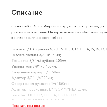
Описание
Отличный кейс с набором инструмента от производите
ремонте автомобиля. Набор включает в себя самые нуж
комплектации данного набора :
Головка 3/8" 6-гранная 6, 7, 8, 9, 10, 11, 12, 13, 14, 15, 16, 17,
Головка свечная 3/8" 16, 21мм;
Трещотка 3/8" 45 зубцов, 205мм;
Удлинитель 3/8" 75, 150мм;
Карданный шарнир 3/8" 50мм;
Адаптер 3/8" -1/4" 23мм;
Отверточная рукоятка 1/4" 150мм;
Адаптер-переходник 1/4"SQ-1/4"HEX 25мм;
Бита 1/4" HEX Н2, H3, H4, H5, H6, Н7;
Бита 1/4" SLOTTED 3; 4; 5,5; 7мм;
Показать полностью
Бита 1/4" PHILLIPS РН0, PH1, РН2, РН3;