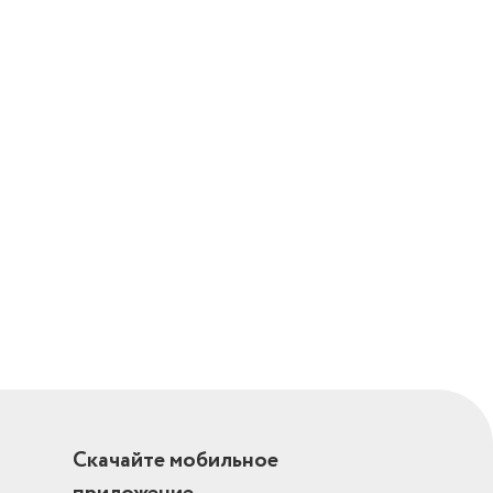
SL3, SL4,
Н2, РН3, PZ1,
, Т25, Т30
Скачайте мобильное