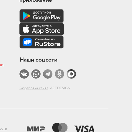
приложение
Наши соцсети
ам
.
Разработка сайта
ASTDESIGN
ости