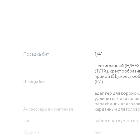
Посадка бит
1/4"
шестигранный (H/HEX)
(T/TX), крестообразны
прямой (SL), крестоо
Шлицы бит
(PZ)
адаптер для коронок,
удлинитель для голов
переходник для голов
Аксессуары в комплекте
карданный для голов
Тип
набор инструментов
Кусачки
нет