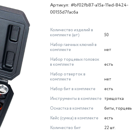
Артикул: #bf02fb87-a15a-11ed-8424-
00155d7fac6a
Количество изделий в
комплекте (шт)
50
Набор гаечных ключей в
комплекте
нет
Набор торцевых головок
в комплекте
есть
Набор отверток в
комплекте
нет
Набор бит в комплекте
есть
Инструменты в комплекте
трещотка
Оснастка в комплекте
биты, торцевы
Кейс (сумка) в комплекте
есть
Количество бит
22 шт.