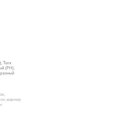
, Torx
й (PH),
бразный
ок,
ок, шарнир
ок