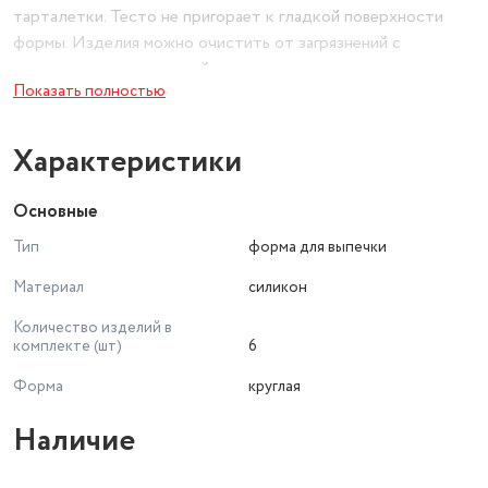
тарталетки. Тесто не пригорает к гладкой поверхности
формы. Изделия можно очистить от загрязнений с
помощью посудомоечной машины.
Показать полностью
Характеристики
Основные
Тип
форма для выпечки
Материал
силикон
Количество изделий в
комплекте (шт)
6
Форма
круглая
Наличие