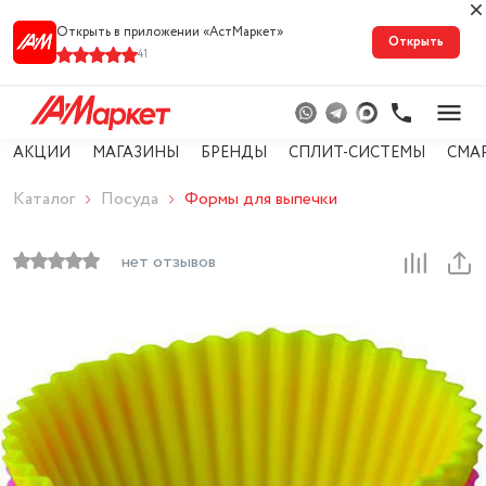
Открыть в приложении «АстМарке‪т‬»
Открыть
41
АКЦИИ
МАГАЗИНЫ
БРЕНДЫ
СПЛИТ-СИСТЕМЫ
СМА
Каталог
Посуда
Формы для выпечки
нет отзывов