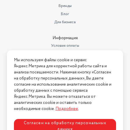
Бренды
Блог
Для бизнеса
Информация
Условия оплаты
Условия доставки
Мы используем файлы cookie и сервис
Условия возврата
Яндекс.Метрика для корректной работы сайта и
Нашли ошибку на сайте?
Напишите нам
.
анализа посещаемости. Нажимая кнопку «Согласен
на обработку персональных данных», Вы даете
2026 © Интернет-магазин "АстМаркет". У нас есть всё!
согласие на использование аналитических cookie и
обработку данных с помощью сервиса
Яндекс.Метрика. Вы можете отказаться от
аналитических cookie и оставить только
Политика конфиденциальности
необходимые cookie.
Подробнее
.
Согласен на обработку персональных
данных