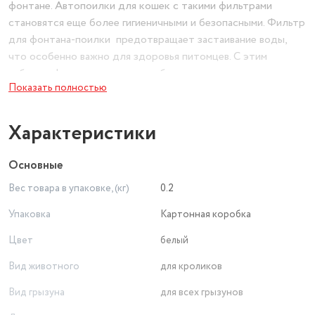
фонтане. Автопоилки для кошек с такими фильтрами
становятся еще более гигиеничными и безопасными. Фильтр
для фонтана-поилки предотвращает застаивание воды,
что особенно важно для здоровья питомцев. С этим
набором фильтров вы можете быть уверены, что ваш
Показать полностью
любимец всегда будет пить чистую и свежую воду.
Характеристики
Основные
Вес товара в упаковке, (кг)
0.2
Упаковка
Картонная коробка
Цвет
белый
Вид животного
для кроликов
Вид грызуна
для всех грызунов