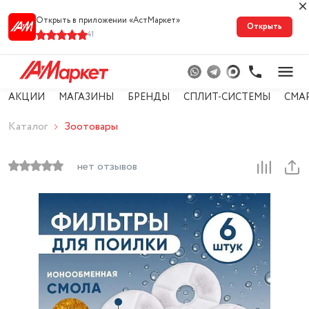
Открыть в приложении «АстМарке‪т‬»
Открыть
41
АКЦИИ
МАГАЗИНЫ
БРЕНДЫ
СПЛИТ-СИСТЕМЫ
СМА
Каталог
Зоотовары
нет отзывов