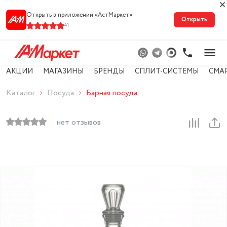
Открыть в приложении «АстМарке‪т‬»
Открыть
41
АКЦИИ
МАГАЗИНЫ
БРЕНДЫ
СПЛИТ-СИСТЕМЫ
СМА
Каталог
Посуда
Барная посуда
нет отзывов