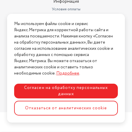
Информация
Условия оплаты
Условия доставки
Мы используем файлы cookie и сервис
Условия возврата
Яндекс.Метрика для корректной работы сайта и
Нашли ошибку на сайте?
Напишите нам
.
анализа посещаемости. Нажимая кнопку «Согласен
на обработку персональных данных», Вы даете
2026 © Интернет-магазин "АстМаркет". У нас есть всё!
согласие на использование аналитических cookie и
обработку данных с помощью сервиса
Яндекс.Метрика. Вы можете отказаться от
аналитических cookie и оставить только
Политика конфиденциальности
необходимые cookie.
Подробнее
.
Согласен на обработку персональных
данных
Разработка сайта
ASTDESIGN
Отказаться от аналитических cookie